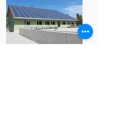
ARA Sennwald
EMSRL Projektierung, Ausführungsplanung,
Bauleitung und Inbetriebnahme der Indach
Photovoltaikanlage
- Ausrichtung Süd
- PV Leistung: 52.2kWp
- jährliche approx. Jahresproduktion 47'500kWh