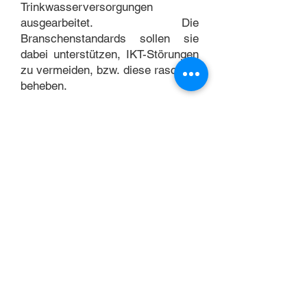
Trinkwasserversorgungen
ausgearbeitet. Die
Branschenstandards sollen sie
dabei unterstützen, IKT-Störungen
zu vermeiden, bzw. diese rasch zu
beheben.
BGG Engineering unterstützt Sie
bei der Anwendung und
Umsetzung der IKT Prozesse.
Zögern Sie nicht mit uns Kontakt
aufzunehmen.
© BGG Engineering AG
Impressum
Disclaimer
BGG ENGINEERING AG .
Elektroingenieure und Planer .
Schokoladenweg 6 . CH-9011
St.Gallen . T
+41 (0)71 223 44 64
.