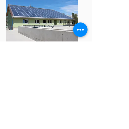
ARA Sennwald
EMSRL Projektierung, Ausführungsplanung,
Bauleitung und Inbetriebnahme der Indach
Photovoltaikanlage
- Ausrichtung Süd
- PV Leistung: 52.2kWp
- jährliche approx. Jahresproduktion 47'500kWh